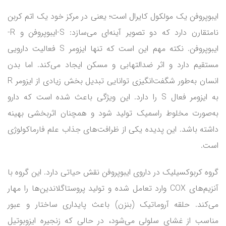
ایبوپروفن یک مولکول کایرال است؛ یعنی در مرکز خود یک اتم کربن
نامتقارن دارد که دو تصویر آینه‌ای می‌سازد: S-ایبوپروفن و R-
ایبوپروفن. نکته مهم این است که تنها ایزومر S فعالیت دارویی
مستقیم دارد و اثر ضدالتهابی و مسکن ایجاد می‌کند. اما بدن
انسان به‌طور شگفت‌انگیزی توانایی تبدیل بخش زیادی از ایزومر R
به ایزومر فعال S را دارد. این ویژگی باعث شده است که دارو
به‌صورت مخلوط راسمیک تولید شود و همچنان اثربخشی بهینه
داشته باشد. این پدیده یکی از ظرافت‌های جذاب علم فارماکولوژی
است.
گروه کربوکسیلیک در داروی ایبوپروفن نقش حیاتی دارد. این گروه با
آنزیم‌های COX وارد تعامل شده و تولید پروستاگلاندین‌ها را مهار
می‌کند. حلقه آروماتیک (بنزن) باعث پایداری ساختار و عبور
مناسب از غشای سلولی می‌شود، در حالی که زنجیره ایزوبوتیل