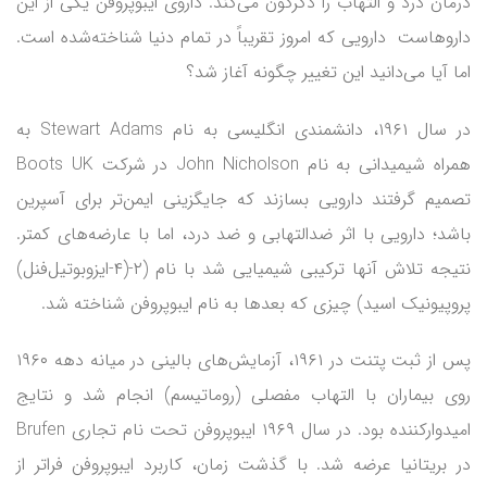
درمان درد و التهاب را دگرگون می‌کند. داروی ایبوپروفن یکی از این
داروهاست دارویی که امروز تقریباً در تمام دنیا شناخته‌شده است.
اما آیا می‌دانید این تغییر چگونه آغاز شد؟
در سال ۱۹۶۱، دانشمندی انگلیسی به نام Stewart Adams به
همراه شیمیدانی به نام John Nicholson در شرکت Boots UK
تصمیم گرفتند دارویی بسازند که جایگزینی ایمن‌تر برای آسپرین
باشد؛ دارویی با اثر ضدالتهابی و ضد درد، اما با عارضه‌های کمتر.
نتیجه تلاش آنها ترکیبی شیمیایی شد با نام (۲-(۴-ایزوبوتیل‌فنل)
پروپیونیک اسید) چیزی که بعدها به نام ایبوپروفن شناخته شد.
پس از ثبت پتنت در ۱۹۶۱، آزمایش‌های بالینی در میانه دهه ۱۹۶۰
روی بیماران با التهاب مفصلی (روماتیسم) انجام شد و نتایج
امیدوارکننده بود. در سال ۱۹۶۹ ایبوپروفن تحت نام تجاری Brufen
در بریتانیا عرضه شد. با گذشت زمان، کاربرد ایبوپروفن فراتر از