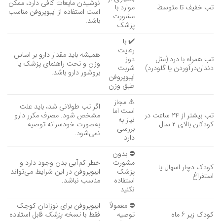
نوشیدن مایعات کافی دارد، ممکن
تب خفیف تا متوسط
موارد با
است استفاده از ایبوپروفن مناسب
مشورت
باشد.
پزشک
✔️ با
رعایت
همیشه باید مقدار دارو بر اساس
تب همراه با درد (مثل
دوز
وزن و تحت راهنمای پزشک یا
دندان‌درآوردن یا گلودرد)
شربت
بروشور دارو باشد.
ایبوپروفن
طبق وزن
⚠️ مجاز
اگر تب طولانی شد، باید علت
است اما
تب بیشتر از ۲۴ ساعت در
مشخص شود. مصرف مکرر دارو
نیاز به
کودکان بالای ۲ سال
به‌صورت خودسرانه توصیه
بررسی
نمی‌شود.
دارد
⛔ بدون
مشورت
خطر کم‌آبی بدن وجود دارد و
کودک دچار اسهال یا
پزشک
ایبوپروفن در این شرایط می‌تواند
استفراغ
استفاده
مناسب نباشد.
نکنید
⛔ معمولاً
ایبوپروفن برای نوزادان کوچک
کودک زیر ۶ ماه
توصیه
فقط با
نسخه پزشک
قابل استفاده