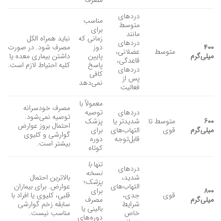
مصرف
دردهای
مناسب
متوسط
برای
مانند
زمانی که
نباید همراه الکل
دردهای
۴۰۰
دوز
مصرف شود. در صورت
متوسط
عضلانی،
میلی‌گرم
پایین
داشتن بیماری معده یا
قاعدگی،
پاسخ
کلیه احتیاط لازم است.
دردهای
کافی
پس از
نمی‌دهد
فعالیت
معمولاً با
مصرف خودسرانه
دردهای
توصیه
توصیه نمی‌شود.
۶۰۰
متوسط تا
شدیدتر یا
پزشک
احتمال بروز عوارض
میلی‌گرم
قوی
التهاب‌های
برای
گوارشی و کلیوی
قابل‌توجه
دوره
بیشتر است.
کوتاه
تنها
با
دردهای
نسخه
شدید،
بالاترین احتمال
پزشک
؛
التهاب‌های
عوارض. برای بیماران
۸۰۰
برای
قوی
جدی،
قلبی، کلیوی یا افراد با
میلی‌گرم
مصرف
شرایط
سابقه زخم گوارشی
بالینی یا
خاص
مناسب نیست.
دوره‌های