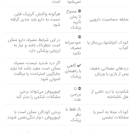
نمی‌شود
است.
⛔ ممنوع
هرگونه واکنش آلرژیک قبلی
تا زمان
سابقه حساسیت دارویی
نسبت به دارو باید جدی گرفته
تأیید
شود.
پزشک
⛔
در این شرایط مصرف دارو ممکن
کودک کم‌اشتها، بی‌حال یا
خودسرانه
است خطرناک باشد و نیاز به
کم‌آب
مصرف
ارزیابی پزشکی دارد.
نکنید
اگر درد شدید نیست، مصرف
✔️ گاهی
دردهای عضلانی خفیف
ممکن است مفید باشد اما نباید
با راهنمای
پس از بازی یا ورزش
جایگزین استراحت یا مراقبت
پزشک
اصولی شود.
⛔ تا
شکم‌درد یا درد ناشی از
ایبوپروفن می‌تواند برخی
بررسی
علل ناشناخته
مشکلات شکمی را بدتر کند.
علت
⚠️ فقط با
کودک مبتلا به آسم یا
برخی کودکان ممکن است با
نظر
مشکلات تنفسی
ایبوپروفن دچار تنگی‌نفس شوند.
پزشک