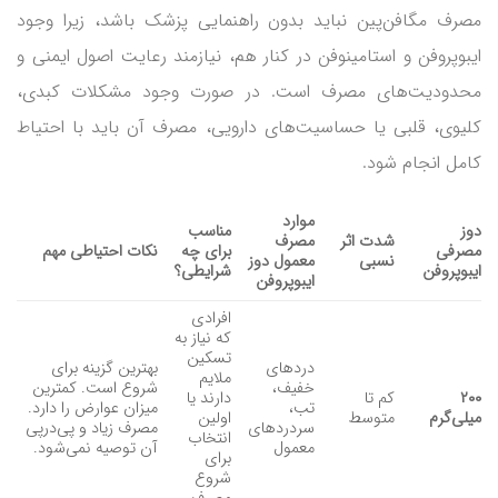
مصرف مگافن‌پین نباید بدون راهنمایی پزشک باشد، زیرا وجود
ایبوپروفن و استامینوفن در کنار هم، نیازمند رعایت اصول ایمنی و
محدودیت‌های مصرف است. در صورت وجود مشکلات کبدی،
کلیوی، قلبی یا حساسیت‌های دارویی، مصرف آن باید با احتیاط
کامل انجام شود.
موارد
دوز
مناسب
شدت اثر
مصرف
مصرفی
برای چه
نکات احتیاطی مهم
نسبی
معمول دوز
ایبوپروفن
شرایطی؟
ایبوپروفن
افرادی
که نیاز به
تسکین
دردهای
بهترین گزینه برای
ملایم
خفیف،
شروع است. کمترین
۲۰۰
کم تا
دارند یا
تب،
میزان عوارض را دارد.
میلی‌گرم
متوسط
اولین
سردردهای
مصرف زیاد و پی‌درپی
انتخاب
معمول
آن توصیه نمی‌شود.
برای
شروع