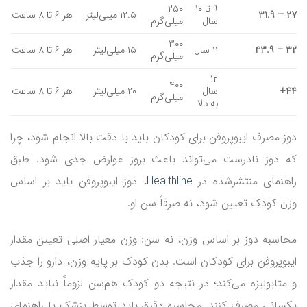
۹ تا ۱۰
۲۵۰
۲۷
–
31.۹
۱۲.۵ میلی‌لیتر
هر ۶ تا ۸ ساعت
سال
میلی‌گرم
۳۰۰
۳۲
–
43.۹
۱۱ سال
۱۵ میلی‌لیتر
هر ۶ تا ۸ ساعت
میلی‌گرم
۱۲
۴۰۰
۴۴+
سال
۲۰ میلی‌لیتر
هر ۶ تا ۸ ساعت
میلی‌گرم
به بالا
دوز مصرف ایبوپروفن برای کودکان باید با دقت بالا انجام شود، چرا
که دوز نادرست می‌تواند باعث بروز عوارض جدی شود. طبق
راهنمای منتشرشده در
Healthline
، دوز ایبوپروفن باید بر اساس
وزن کودک تعیین شود، نه صرفاً سن او.
محاسبه دوز بر اساس وزن، نه سن: وزن معیار اصلی تعیین مقدار
ایبوپروفن برای کودکان است. بدن کودک بر پایه وزن، دارو را جذب
و متابولیزه می‌کند؛ در نتیجه دو کودک هم‌سن لزوماً نباید مقدار
یکسانی مصرف کنند. محاسبه دقیق باید توسط پزشک یا راهنمای