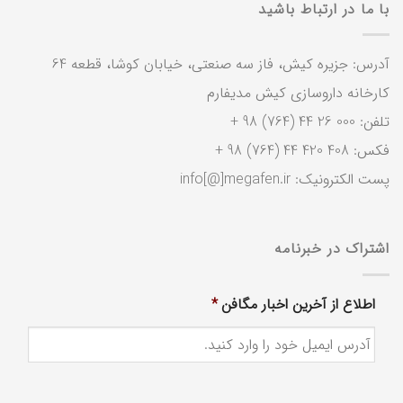
با ما در ارتباط باشید
آدرس: جزیره کیش، فاز سه صنعتی، خیابان کوشا، قطعه 64
کارخانه داروسازی کیش مدیفارم
تلفن: 000 26 44 (764) 98 +
فکس: 408 420 44 (764) 98 +
پست الکترونیک: info[@]megafen.ir
اشتراک در خبرنامه
اطلاع از آخرین اخبار مگافن
*