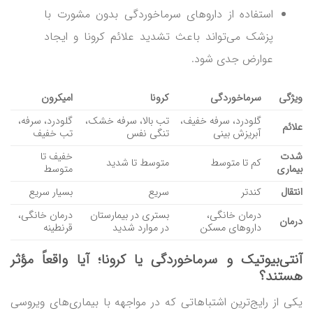
استفاده از داروهای سرماخوردگی بدون مشورت با
پزشک می‌تواند باعث تشدید علائم کرونا و ایجاد
عوارض جدی شود.
ویژگی
سرماخوردگی
کرونا
امیکرون
گلودرد، سرفه خفیف،
تب بالا، سرفه خشک،
گلودرد، سرفه،
علائم
آبریزش بینی
تنگی نفس
تب خفیف
شدت
خفیف تا
کم تا متوسط
متوسط تا شدید
بیماری
متوسط
انتقال
کندتر
سریع
بسیار سریع
درمان خانگی،
بستری در بیمارستان
درمان خانگی،
درمان
داروهای مسکن
در موارد شدید
قرنطینه
آنتی‌بیوتیک و
سرماخوردگی یا کرونا
؛ آیا واقعاً مؤثر
هستند؟
یکی از رایج‌ترین اشتباهاتی که در مواجهه با بیماری‌های ویروسی