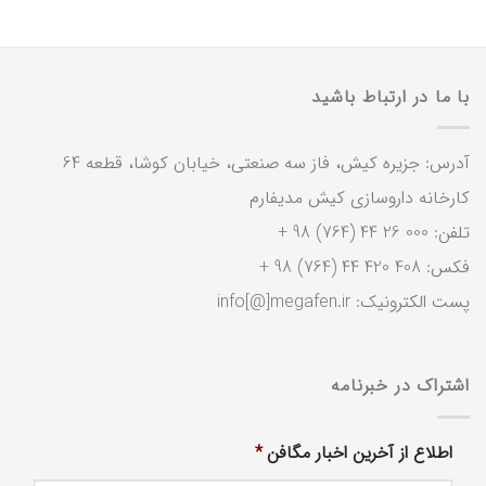
با ما در ارتباط باشید
آدرس: جزیره کیش، فاز سه صنعتی، خیابان کوشا، قطعه 64
کارخانه داروسازی کیش مدیفارم
تلفن: 000 26 44 (764) 98 +
فکس: 408 420 44 (764) 98 +
پست الکترونیک: info[@]megafen.ir
اشتراک در خبرنامه
اطلاع از آخرین اخبار مگافن
*