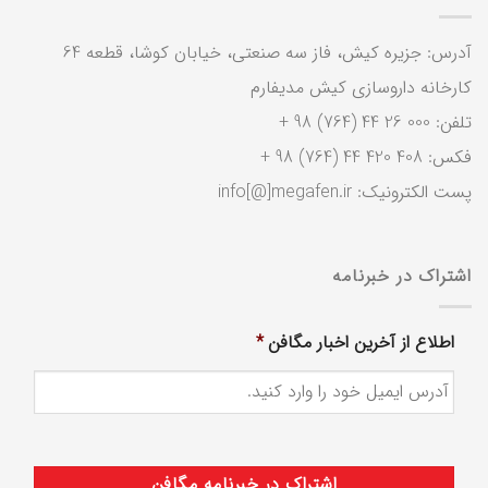
آدرس: جزیره کیش، فاز سه صنعتی، خیابان کوشا، قطعه 64
کارخانه داروسازی کیش مدیفارم
تلفن: 000 26 44 (764) 98 +
فکس: 408 420 44 (764) 98 +
پست الکترونیک: info[@]megafen.ir
اشتراک در خبرنامه
اطلاع از آخرین اخبار مگافن
*