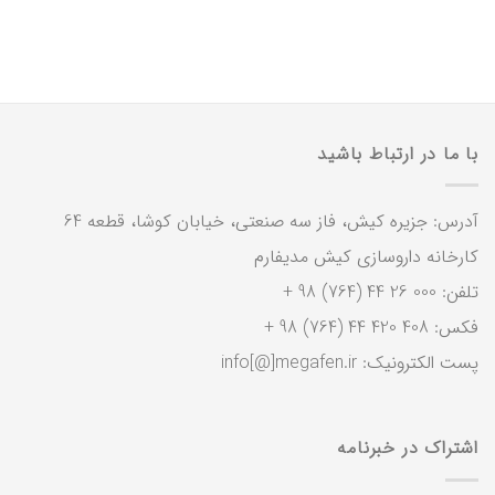
با ما در ارتباط باشید
آدرس: جزیره کیش، فاز سه صنعتی، خیابان کوشا، قطعه 64
کارخانه داروسازی کیش مدیفارم
تلفن: 000 26 44 (764) 98 +
فکس: 408 420 44 (764) 98 +
پست الکترونیک: info[@]megafen.ir
اشتراک در خبرنامه