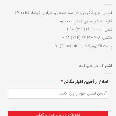
آدرس: جزیره کیش، فاز سه صنعتی، خیابان کوشا، قطعه 64
کارخانه داروسازی کیش مدیفارم
تلفن: 000 26 44 (764) 98 +
فکس: 408 420 44 (764) 98 +
پست الکترونیک: info[@]megafen.ir
اشتراک در خبرنامه
اطلاع از آخرین اخبار مگافن
*