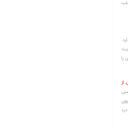
طلب
رد.
ویت
 را
از
صبی
روی
درد