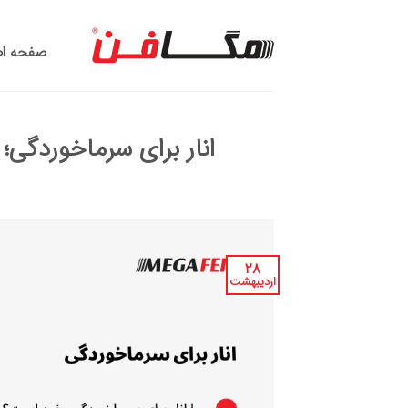
Ski
t
صفحه ا
conten
انار برای سرماخوردگی
۲۸
اردیبهشت