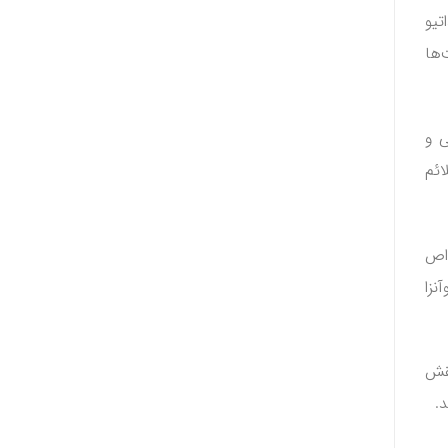
تیو
‌ها
ی و
ائم
واص
نزا
مغذی نقش
.