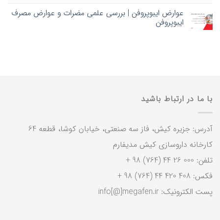
عوارض ایبوپروفن | بررسی علمی مضرات و عوارض مصرف
ایبوپروفن
با ما در ارتباط باشید
آدرس: جزیره کیش، فاز سه صنعتی، خیابان کوشا، قطعه 64
کارخانه داروسازی کیش مدیفارم
تلفن: 000 26 44 (764) 98 +
فکس: 408 420 44 (764) 98 +
پست الکترونیک: info[@]megafen.ir