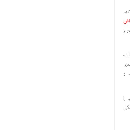
ئم،
فن
ن و
شده
یدی
د و
 را
دگی