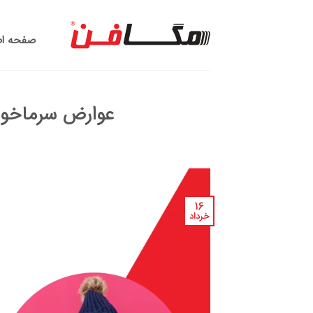
Ski
t
صفحه ا
conten
عوارض سرماخورد
۱۶
خرداد