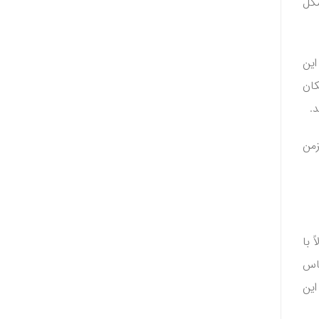
شکل
این
کان
.
زمن
 با
ماس
این