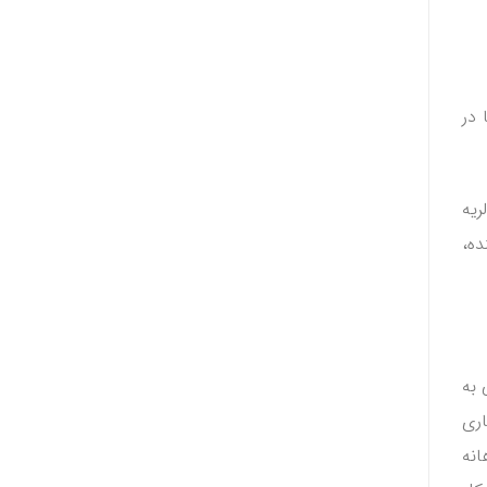
 در
ریه
ده،
 به
اری
انه