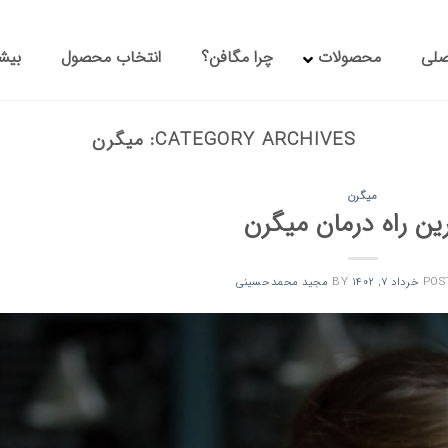
صلی
محصولات
چرا مگافن؟
انتخاب محصول
بیشت
CATEGORY ARCHIVES:
میگرن
میگرن
ین راه درمان میگرن
POS
خرداد 7, 1402
BY
مجید محمدحسینی