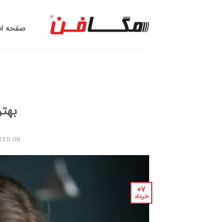
Ski
t
صفحه ا
conten
بهتر
TED ON
۰۷
خرداد