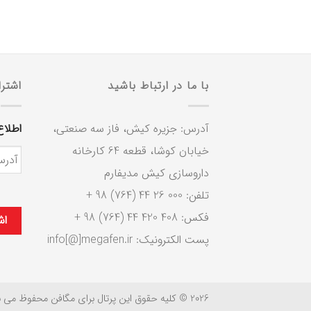
با ما در ارتباط باشید
اشترا
آدرس: جزیره کیش، فاز سه صنعتی،
اطلاع
خیابان کوشا، قطعه 64 کارخانه
داروسازی کیش مدیفارم
تلفن: 000 26 44 (764) 98 +
فکس: 408 420 44 (764) 98 +
پست الکترونیک: info[@]megafen.ir
2026 © کلیه حقوق این پرتال برای مگافن محفوظ می باشد.