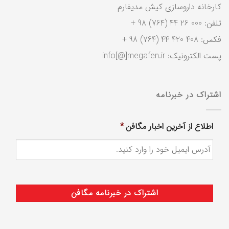
کارخانه داروسازی کیش مدیفارم
تلفن: 000 26 44 (764) 98 +
فکس: 408 420 44 (764) 98 +
پست الکترونیک: info[@]megafen.ir
اشتراک در خبرنامه
اطلاع از آخرین اخبار مگافن
*