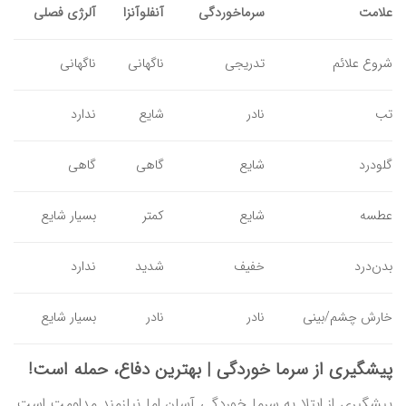
علامت
سرماخوردگی
آنفلوآنزا
آلرژی فصلی
شروع علائم
تدریجی
ناگهانی
ناگهانی
تب
نادر
شایع
ندارد
گلودرد
شایع
گاهی
گاهی
عطسه
شایع
کمتر
بسیار شایع
بدن‌درد
خفیف
شدید
ندارد
خارش چشم/بینی
نادر
نادر
بسیار شایع
پیشگیری از سرما خوردگی | بهترین دفاع، حمله است!
پیشگیری از ابتلا به سرما خوردگی آسان اما نیازمند مداومت است.