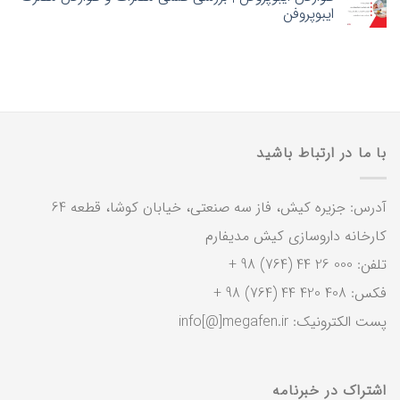
ایبوپروفن
با ما در ارتباط باشید
آدرس: جزیره کیش، فاز سه صنعتی، خیابان کوشا، قطعه 64
کارخانه داروسازی کیش مدیفارم
تلفن: 000 26 44 (764) 98 +
فکس: 408 420 44 (764) 98 +
پست الکترونیک: info[@]megafen.ir
اشتراک در خبرنامه